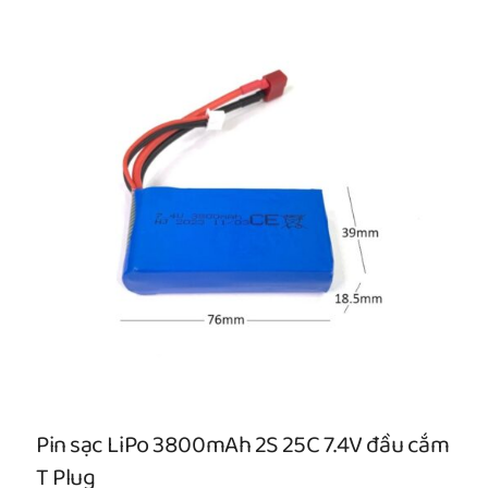
Pin sạc LiPo 3800mAh 2S 25C 7.4V đầu cắm
T Plug