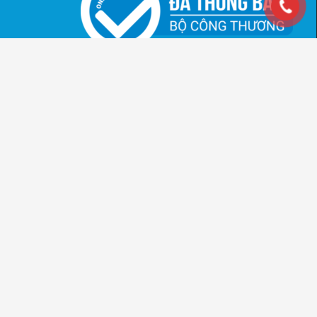
© 2026: Bản quyền thuộc về
OhStem
Education