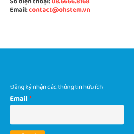
Số điện thoại:
08.6666.8168
Email:
contact@ohstem.vn
Đăng ký nhận các thông tin hữu ích
Email