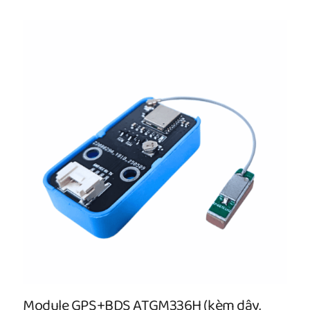
Module GPS+BDS ATGM336H (kèm dây,