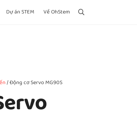
Dự án STEM
Về OhStem
ến
/ Động cơ Servo MG90S
Servo