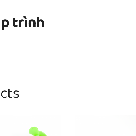
p trình
cts