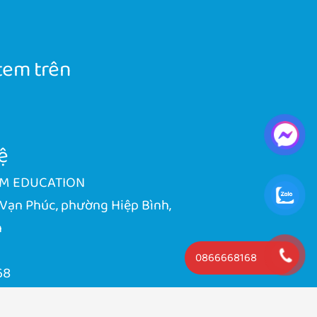
tem trên
ệ
EM EDUCATION
 Vạn Phúc, phường Hiệp Bình,
h
0866668168
68
m.vn