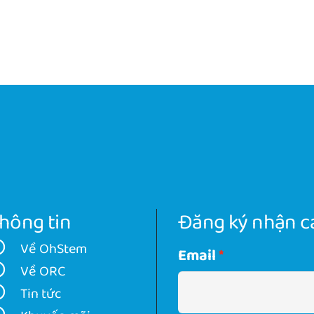
hông tin
Đăng ký nhận cá
Về OhStem
Email
Về ORC
Tin tức