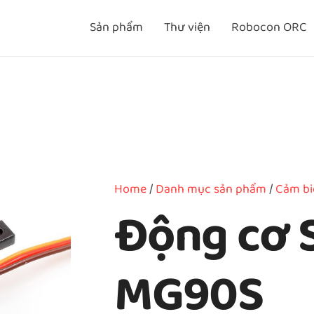
Sản phẩm
Thư viện
Robocon ORC
Home
/
Danh mục sản phẩm
/
Cảm bi
Động cơ 
MG90S