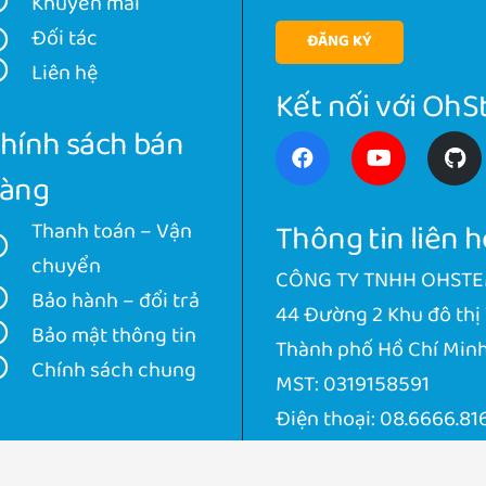
Khuyến mãi
Đối tác
ĐĂNG KÝ
Liên hệ
Kết nối với OhS
hính sách bán
àng
Thông tin liên h
Thanh toán – Vận
chuyển
CÔNG TY TNHH OHST
Bảo hành – đổi trả
44 Đường 2 Khu đô thị
Bảo mật thông tin
Thành phố Hồ Chí Min
Chính sách chung
MST: 0319158591
Điện thoại:
08.6666.81
Email:
contact@ohste