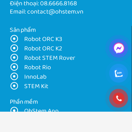
Điện thoại:
08.6666.8168
Email:
contact@ohstem.vn
Sản phẩm
Robot ORC K3
Robot ORC K2
Robot STEM Rover
Robot Rio
InnoLab
STEM Kit
Phần mềm
OhStem App
Cài đặt Driver
Cập nhật firmware