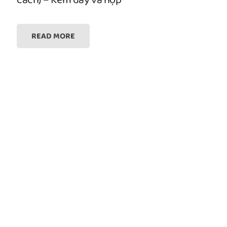
cách) – Kèm dây và hộp
READ MORE