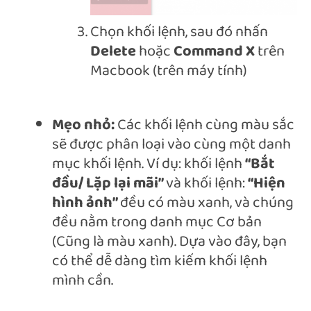
Chọn khối lệnh, sau đó nhấn
Delete
hoặc
Command X
trên
Macbook (trên máy tính)
Mẹo nhỏ:
Các khối lệnh cùng màu sắc
sẽ được phân loại vào cùng một danh
mục khối lệnh. Ví dụ: khối lệnh
“Bắt
đầu/ Lặp lại mãi”
và khối lệnh:
“Hiện
hình ảnh”
đều có màu xanh, và chúng
đều nằm trong danh mục Cơ bản
(Cũng là màu xanh). Dựa vào đây, bạn
có thể dễ dàng tìm kiếm khối lệnh
mình cần.