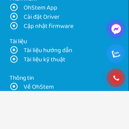
OhStem App
Cài đặt Driver
Cập nhật firmware
Tài liệu
Tài liệu hướng dẫn
Tài liệu kỹ thuật
Thông tin
Về OhStem
Về ORC
Tin tức
Khuyến mãi
Đối tác