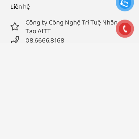
Liên hệ
Công ty Công Nghệ Trí Tuệ Nhân
Tạo AITT
08.6666.8168
contact@ohstem.vn
22/15 Đường 440, Phường Phước
Long A, Tp Thủ Đức, TP.HCM