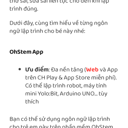
thử sai, sửa sai liên tục cho đến khi lập
trình đúng.
Dưới đây, cùng tìm hiểu về từng ngôn
ngữ lập trình cho bé này nhé:
OhStem App
Ưu điểm
: Đa nền tảng (
Web
và App
trên CH Play & App Store miễn phí).
Có thể lập trình robot, máy tính
mini Yolo:Bit, Arduino UNO… tùy
thích
Bạn có thể sử dụng ngôn ngữ lập trình
cho trẻ em này trên phần mềm OhStem