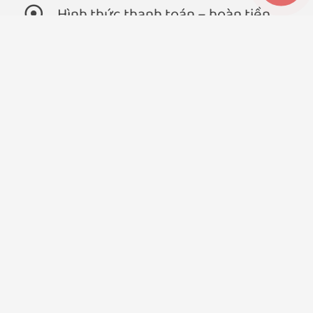
Hình thức thanh toán – hoàn tiền
Chính sách đổi trả, bảo hành
Chính sách vận chuyển
Chính sách & Quy định chung
Chính sách bảo mật thông tin
Thông tin thêm
Hướng dẫn mua hàng
Chính sách nhà phân phối (B2B)
Liên hệ
Tuyển dụng
Liên hệ