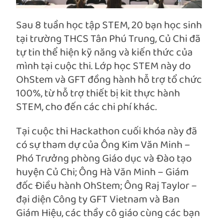
Sau 8 tuần học tập STEM, 20 bạn học sinh
tại trường THCS Tân Phú Trung, Củ Chi đã
tự tin thể hiện kỹ năng và kiến thức của
mình tại cuộc thi. Lớp học STEM này do
OhStem và GFT đồng hành hỗ trợ tổ chức
100%, từ hỗ trợ thiết bị kit thực hành
STEM, cho đến các chi phí khác.
Tại cuộc thi Hackathon cuối khóa này đã
có sự tham dự của Ông Kim Văn Minh –
Phó Trưởng phòng Giáo dục và Đào tạo
huyện Củ Chi; Ông Hà Văn Minh – Giám
đốc Điều hành OhStem; Ông Raj Taylor –
đại diện Công ty GFT Vietnam và Ban
Giám Hiệu, các thầy cô giáo cùng các bạn