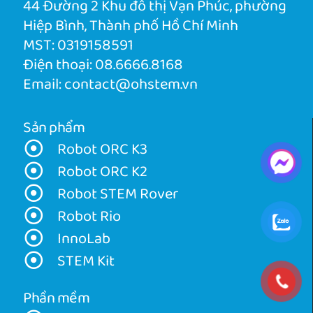
44 Đường 2 Khu đô thị Vạn Phúc, phường
Hiệp Bình, Thành phố Hồ Chí Minh
MST: 0319158591
Điện thoại:
08.6666.8168
Email:
contact@ohstem.vn
Sản phẩm
Robot ORC K3
Robot ORC K2
Robot STEM Rover
Robot Rio
InnoLab
STEM Kit
Phần mềm