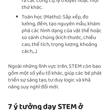
ra các công cụ, lý thuyết hoặc mọi
thứ khác.
Toán học (Maths): Sắp xếp, đo
lường, đếm, tạo nguyên mẫu, khám
phá các hình dạng của vật thể hoặc
so sánh chúng (kích thước, chiều
cao, thể tích, trọng lượng, khoảng
cách,…)
Ngoài những lĩnh vực trên, STEM còn bao
gồm một số yếu tố khác, giúp các bé phát
triển sự sáng tạo, tư duy logic và khả
năng suy nghĩ đổi mới.
7 ý tưởng dạy STEM ở