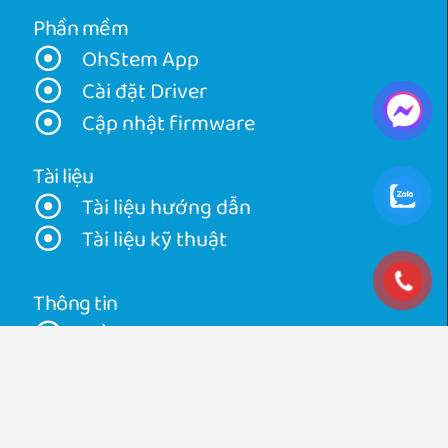
Phần mềm
OhStem App
Cài đặt Driver
Cập nhật firmware
Tài liệu
Tài liệu hướng dẫn
Tài liệu kỹ thuật
Thông tin
Về OhStem
Về ORC
Tin tức
Khuyến mãi