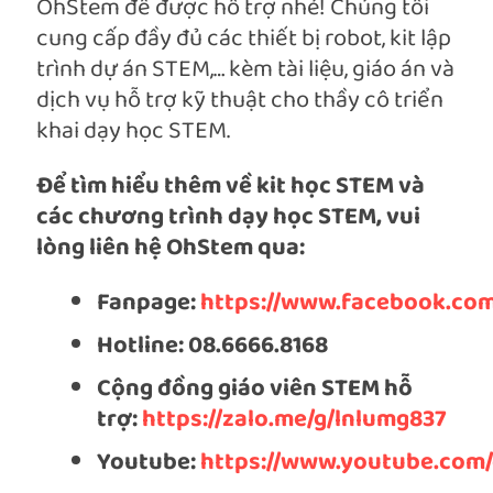
OhStem để được hỗ trợ nhé! Chúng tôi
cung cấp đầy đủ các thiết bị robot, kit lập
trình dự án STEM,… kèm tài liệu, giáo án và
dịch vụ hỗ trợ kỹ thuật cho thầy cô triển
khai dạy học STEM.
Để tìm hiểu thêm về kit học STEM và
các chương trình dạy học STEM, vui
lòng liên hệ OhStem qua:
Fanpage:
https://www.
facebook
.com
Hotline: 08.6666.8168
Cộng đồng giáo viên STEM hỗ
trợ:
https://zalo.me/g/lnlumg837
Youtube:
https://www.youtube.com