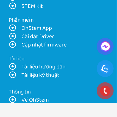
STEM Kit
Phần mềm
OhStem App
Cài đặt Driver
Cập nhật firmware
Tài liệu
Tài liệu hướng dẫn
Tài liệu kỹ thuật
Thông tin
Về OhStem
Về ORC
Tin tức