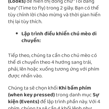
(Looks)
để hiển thị dòng chữ “Tôi đang
bay” (Time to fly) trong 2 giây. Bạn có thể
tùy chỉnh lời chào mừng và thời gian hiển
thị lại tùy thích.
Lập trình điều khiển chú mèo di
chuyển:
Tiếp theo, chúng ta cần cho chú mèo có
thể di chuyển theo 4 hướng sang trái,
phải, lên hoặc xuống tương ứng với phím
được nhấn vào.
Chúng ta sẽ chọn khối
Khi bấm phím
(when key pressed)
trong danh mục
Sự
kiện (Events)
để lập trình phần này. Với 4
phím, chúng ta sẽ cần 4 khối lệnh như