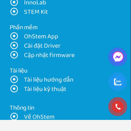
InnoLab
STEM Kit
Phần mềm
OhStem App
Cài đặt Driver
Cập nhật firmware
Tài liệu
Tài liệu hướng dẫn
Tài liệu kỹ thuật
Thông tin
Về OhStem
Về ORC