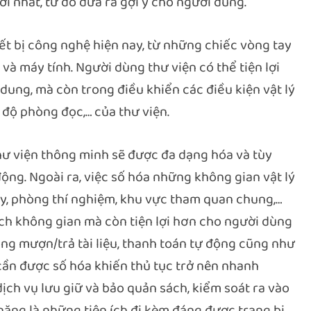
i nhất, từ đó đưa ra gợi ý cho người dùng.
iết bị công nghệ hiện nay, từ những chiếc vòng tay
và máy tính. Người dùng thư viện có thể tiện lợi
 dung, mà còn trong điều khiển các điều kiện vật lý
 độ phòng đọc,… của thư viện.
thư viện thông minh sẽ được đa dạng hóa và tùy
ộng. Ngoài ra, việc số hóa những không gian vật lý
y, phòng thí nghiệm, khu vực tham quan chung,…
tích không gian mà còn tiện lợi hơn cho người dùng
ộng mượn/trả tài liệu, thanh toán tự động cũng như
cần được số hóa khiến thủ tục trở nên nhanh
dịch vụ lưu giữ và bảo quản sách, kiểm soát ra vào