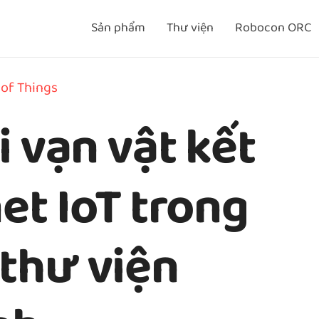
Sản phẩm
Thư viện
Robocon ORC
 of Things
 vạn vật kết
net IoT trong
thư viện