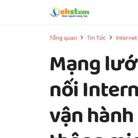
Tổng quan
Tin Tức
Internet
Mạng lưới
nối Inter
vận hành 