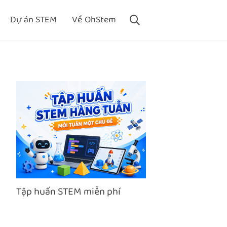
Dự án STEM
Về OhStem
Tập huấn STEM miễn phí